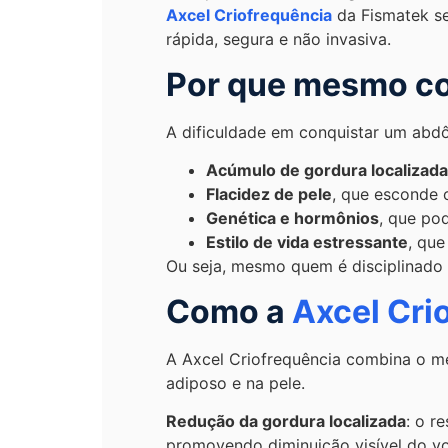
Axcel Criofrequência
da Fismatek se
rápida, segura e não invasiva.
Por que mesmo co
A dificuldade em conquistar um abdô
Acúmulo de gordura localizada
Flacidez de pele
, que esconde 
Genética e hormônios
, que po
Estilo de vida estressante
, que
Ou seja, mesmo quem é disciplinado 
Como a
Axcel Cri
A Axcel Criofrequência combina o me
adiposo e na pele.
Redução da gordura localizada
: o r
promovendo diminuição visível do v