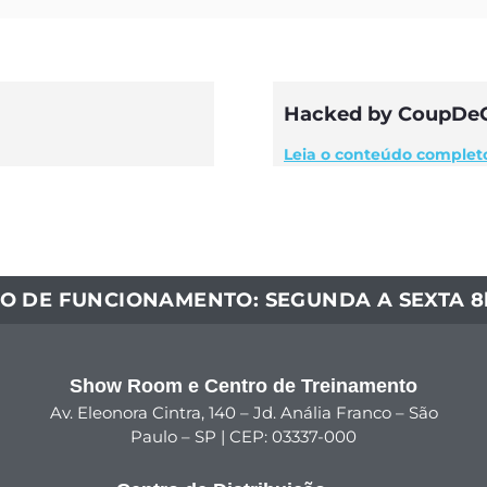
Hacked by CoupDe
Leia o conteúdo complet
O DE FUNCIONAMENTO: SEGUNDA A SEXTA 8h
Show Room e Centro de Treinamento
Av. Eleonora Cintra, 140 – Jd. Anália Franco – São
Paulo – SP | CEP: 03337-000