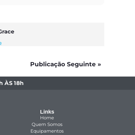
Grace
o
Publicação Seguinte »
 ÀS 18h
Links
Home
Quem Somos
Equipamentos