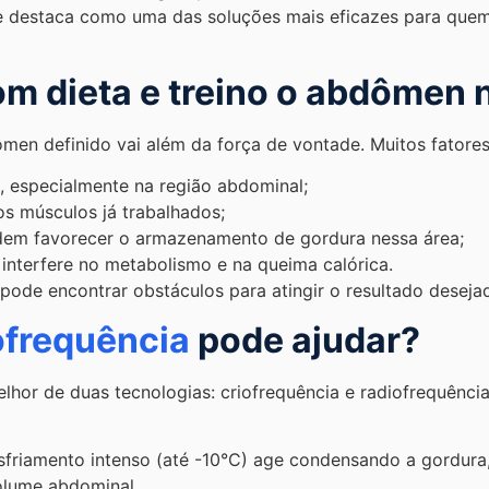
 destaca como uma das soluções mais eficazes para quem
m dieta e treino o abdômen 
men definido vai além da força de vontade. Muitos fatores
, especialmente na região abdominal;
os músculos já trabalhados;
dem favorecer o armazenamento de gordura nessa área;
 interfere no metabolismo e na queima calórica.
pode encontrar obstáculos para atingir o resultado deseja
ofrequência
pode ajudar?
lhor de duas tecnologias: criofrequência e radiofrequênci
esfriamento intenso (até -10°C) age condensando a gordura
olume abdominal.