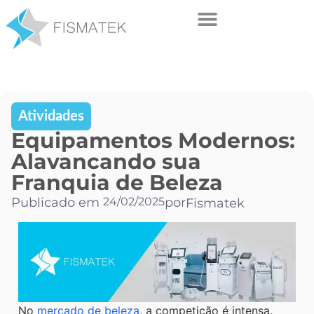
Atividades
Equipamentos Modernos:
Alavancando sua
Franquia de Beleza
Publicado em
24/02/2025
por
Fismatek
No
mercado de beleza
, a competição é intensa.