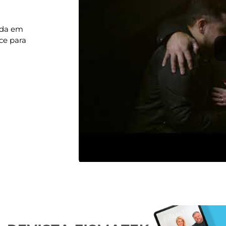
ada em
ce para