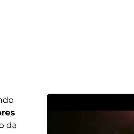
ndo
res
o da