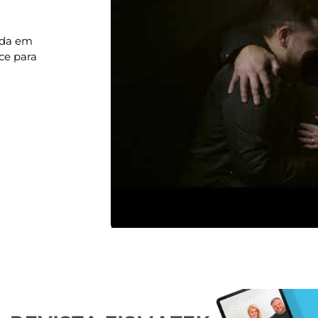
ada em
ce para