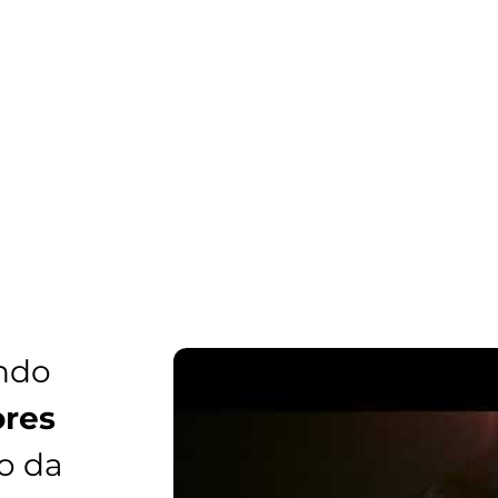
ndo
res
o da