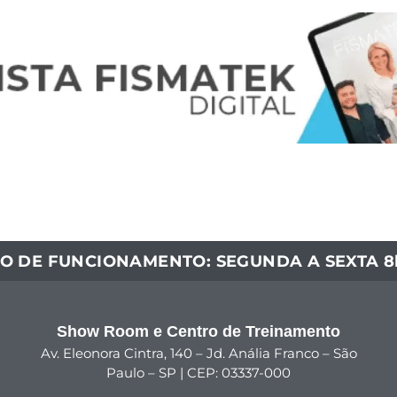
O DE FUNCIONAMENTO: SEGUNDA A SEXTA 8h
Show Room e Centro de Treinamento
Av. Eleonora Cintra, 140 – Jd. Anália Franco – São
Paulo – SP | CEP: 03337-000