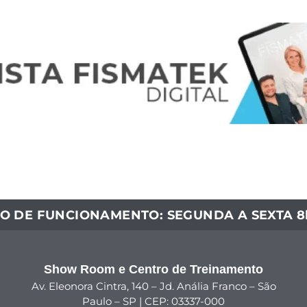
O DE FUNCIONAMENTO: SEGUNDA A SEXTA 8h
Show Room e Centro de Treinamento
Av. Eleonora Cintra, 140 – Jd. Anália Franco – São
Paulo – SP | CEP: 03337-000