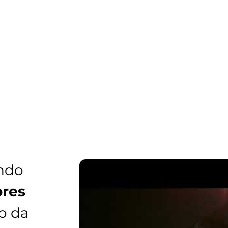
ndo
res
o da