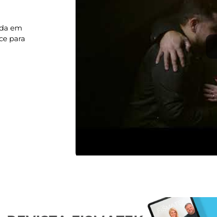
ada em
ce para