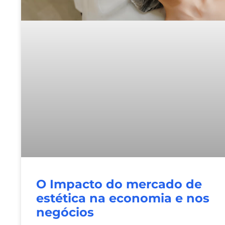
O Impacto do mercado de
estética na economia e nos
negócios