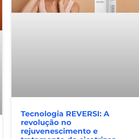
Tecnologia REVERSI: A
revolução no
rejuvenescimento e