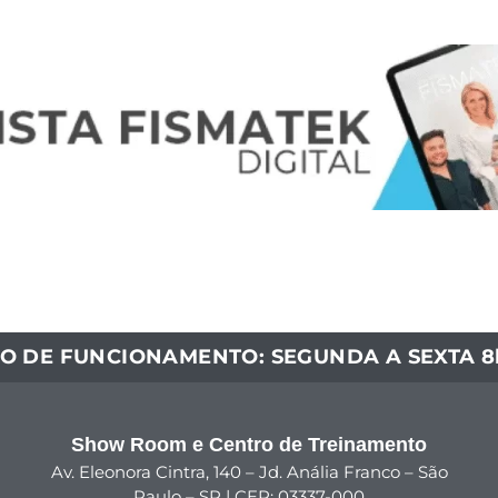
O DE FUNCIONAMENTO: SEGUNDA A SEXTA 8h
Show Room e Centro de Treinamento
Av. Eleonora Cintra, 140 – Jd. Anália Franco – São
Paulo – SP | CEP: 03337-000