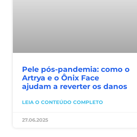
Pele pós-pandemia: como o
Artrya e o Ônix Face
ajudam a reverter os danos
LEIA O CONTEÚDO COMPLETO
27.06.2025