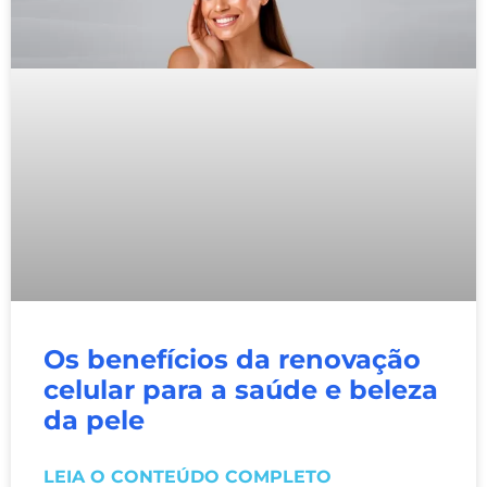
Os benefícios da renovação
celular para a saúde e beleza
da pele
LEIA O CONTEÚDO COMPLETO