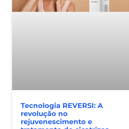
Tecnologia REVERSI: A
revolução no
rejuvenescimento e