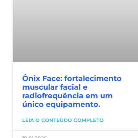
Ônix Face: fortalecimento
muscular facial e
radiofrequência em um
único equipamento.
LEIA O CONTEÚDO COMPLETO