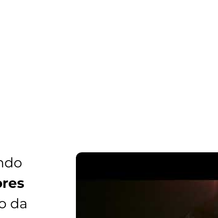
ndo
res
o da