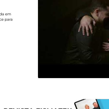
ada em
ce para