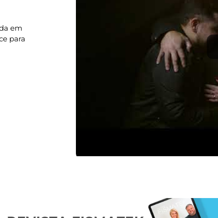
ada em
ce para