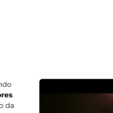
ndo
res
o da